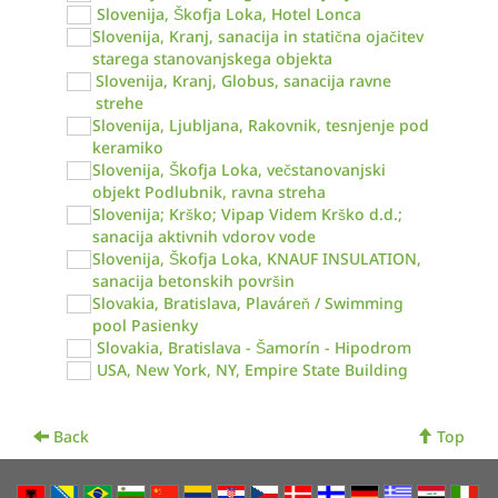
Slovenija, Škofja Loka, Hotel Lonca
Slovenija, Kranj, sanacija in statična ojačitev
starega stanovanjskega objekta
Slovenija, Kranj, Globus, sanacija ravne
strehe
Slovenija, Ljubljana, Rakovnik, tesnjenje pod
keramiko
Slovenija, Škofja Loka, večstanovanjski
objekt Podlubnik, ravna streha
Slovenija; Krško; Vipap Videm Krško d.d.;
sanacija aktivnih vdorov vode
Slovenija, Škofja Loka, KNAUF INSULATION,
sanacija betonskih površin
Slovakia, Bratislava, Plaváreň / Swimming
pool Pasienky
Slovakia, Bratislava - Šamorín - Hipodrom
USA, New York, NY, Empire State Building
Back
Top