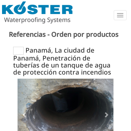
Togg
navig
Referencias - Orden por productos
Panamá, La ciudad de
Panamá, Penetración de
tuberías de un tanque de agua
de protección contra incendios
Previous
Next