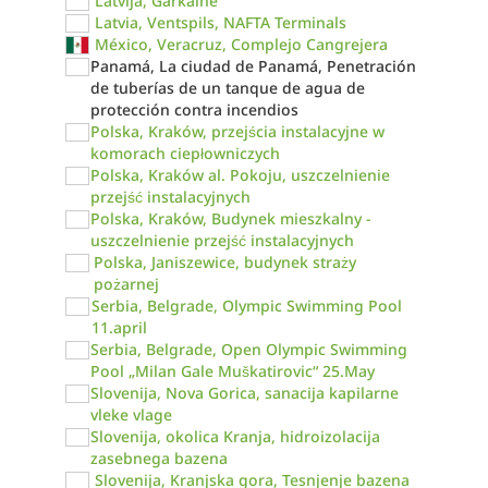
Latvija, Garkalne
Latvia, Ventspils, NAFTA Terminals
México, Veracruz, Complejo Cangrejera
Panamá, La ciudad de Panamá, Penetración
de tuberías de un tanque de agua de
protección contra incendios
Polska, Kraków, przejścia instalacyjne w
komorach ciepłowniczych
Polska, Kraków al. Pokoju, uszczelnienie
przejść instalacyjnych
Polska, Kraków, Budynek mieszkalny -
uszczelnienie przejść instalacyjnych
Polska, Janiszewice, budynek straży
pożarnej
Serbia, Belgrade, Olympic Swimming Pool
11.april
Serbia, Belgrade, Open Olympic Swimming
Pool „Milan Gale Muškatirovic“ 25.May
Slovenija, Nova Gorica, sanacija kapilarne
vleke vlage
Slovenija, okolica Kranja, hidroizolacija
zasebnega bazena
Slovenija, Kranjska gora, Tesnjenje bazena