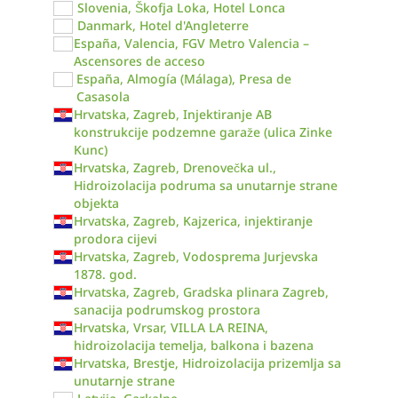
Slovenia, Škofja Loka, Hotel Lonca
Danmark, Hotel d'Angleterre
España, Valencia, FGV Metro Valencia –
Ascensores de acceso
España, Almogía (Málaga), Presa de
Casasola
Hrvatska, Zagreb, Injektiranje AB
konstrukcije podzemne garaže (ulica Zinke
Kunc)
Hrvatska, Zagreb, Drenovečka ul.,
Hidroizolacija podruma sa unutarnje strane
objekta
Hrvatska, Zagreb, Kajzerica, injektiranje
prodora cijevi
Hrvatska, Zagreb, Vodosprema Jurjevska
1878. god.
Hrvatska, Zagreb, Gradska plinara Zagreb,
sanacija podrumskog prostora
Hrvatska, Vrsar, VILLA LA REINA,
hidroizolacija temelja, balkona i bazena
Hrvatska, Brestje, Hidroizolacija prizemlja sa
unutarnje strane