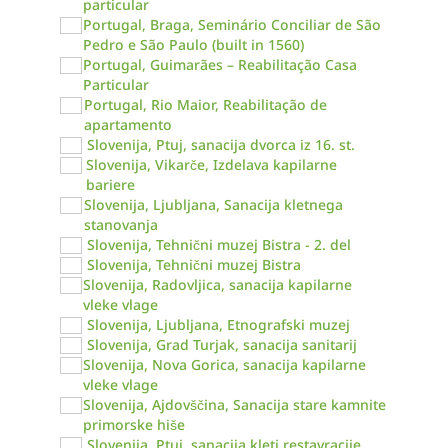
particular
Portugal, Braga, Seminário Conciliar de São
Pedro e São Paulo (built in 1560)
Portugal, Guimarães – Reabilitação Casa
Particular
Portugal, Rio Maior, Reabilitação de
apartamento
Slovenija, Ptuj, sanacija dvorca iz 16. st.
Slovenija, Vikarče, Izdelava kapilarne
bariere
Slovenija, Ljubljana, Sanacija kletnega
stanovanja
Slovenija, Tehnični muzej Bistra - 2. del
Slovenija, Tehnični muzej Bistra
Slovenija, Radovljica, sanacija kapilarne
vleke vlage
Slovenija, Ljubljana, Etnografski muzej
Slovenija, Grad Turjak, sanacija sanitarij
Slovenija, Nova Gorica, sanacija kapilarne
vleke vlage
Slovenija, Ajdovščina, Sanacija stare kamnite
primorske hiše
Slovenija, Ptuj, sanacija kleti restavracije