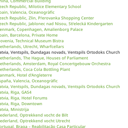
hina, Commercial building
zech Republic, Milotice Elementary School
pain, Valencia, Oceanogràfic
zech Republic, Zlin, Přerovanka Shopping Center
zech Republic, Jablonec nad Nisou, Střelecká Kindergarten
enmark, Copenhagen, Amalienborg Palace
pain, Barcelona, Private Home
lovenia, Technical Museum Bistra
etherlands, Utrecht, Wharfcellars
atvia, Ventspils, Dundagas novads, Ventspils Ortodoks Church
etherlands, The Hague, Houses of Parliament
etherlands, Amsterdam, Royal Concertgebouw Orchestra
etherlands, Coca Cola Bottling Plant
anmark, Hotel d'Angleterre
spaña, Valencia, Oceanogràfic
atvia, Ventspils, Dundagas novads, Ventspils Ortodoks Church
atvia, Riga, GAS4
atvia, Riga, Hotel Forums
atvia, Riga, Downtown
atvia, Ministrija
ederland, Optrekkend vocht de Bilt
ederland, Optrekkend vocht Utrecht
ortugal, Braga – Reabilitação Casa Particular