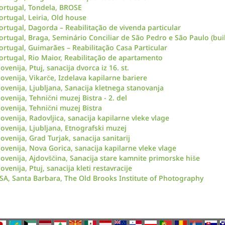
ortugal, Tondela, BROSE
ortugal, Leiria, Old house
ortugal, Dagorda – Reabilitação de vivenda particular
ortugal, Braga, Seminário Conciliar de São Pedro e São Paulo (buil
ortugal, Guimarães – Reabilitação Casa Particular
ortugal, Rio Maior, Reabilitação de apartamento
lovenija, Ptuj, sanacija dvorca iz 16. st.
lovenija, Vikarče, Izdelava kapilarne bariere
lovenija, Ljubljana, Sanacija kletnega stanovanja
lovenija, Tehnični muzej Bistra - 2. del
lovenija, Tehnični muzej Bistra
lovenija, Radovljica, sanacija kapilarne vleke vlage
lovenija, Ljubljana, Etnografski muzej
lovenija, Grad Turjak, sanacija sanitarij
lovenija, Nova Gorica, sanacija kapilarne vleke vlage
lovenija, Ajdovščina, Sanacija stare kamnite primorske hiše
lovenija, Ptuj, sanacija kleti restavracije
SA, Santa Barbara, The Old Brooks Institute of Photography