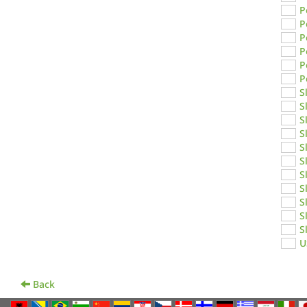
P
P
P
P
P
P
S
S
S
S
S
S
S
S
S
S
S
U
Back