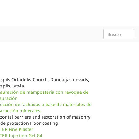
tspils Ortodoks Church, Dundagas novads,
spils,Latvia
tauración de mampostería con revoque de
auración
ección de fachadas a base de materiales de
trucción minerales
zontal barriers and restoration of masonry
de protection Floor coating
ER Fine Plaster
ER Injection Gel G4