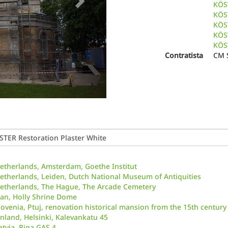
KÖS
KÖS
KÖS
KÖST
KÖST
Contratista
CM S
etherlands, Amsterdam, Goethe Institut
etherlands, Leiden, Dutch National Museum of Antiquities
etherlands, The Hague, The Arcade Cemetery
ran, Holly Shrine Dome
lovenia, Ptuj, renovation historical mansion from the 15th century
inland, Helsinki, Kalevankatu 45
atvia, Riga GAS 4