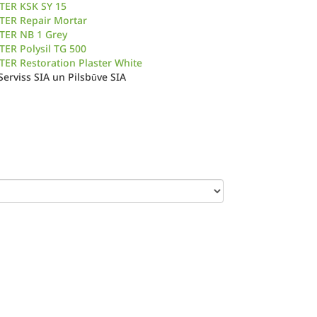
TER KSK SY 15
TER Repair Mortar
TER NB 1 Grey
ER Polysil TG 500
ER Restoration Plaster White
erviss SIA un Pilsbūve SIA