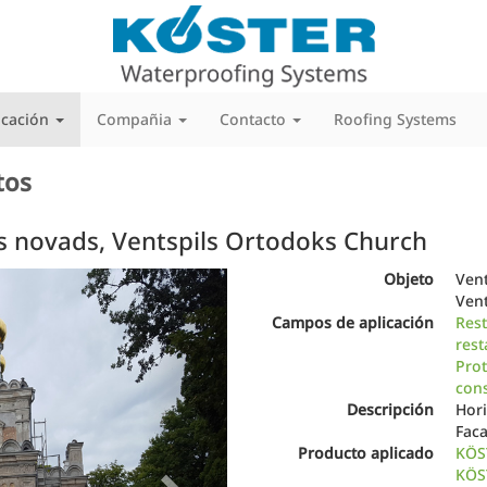
icación
Compañia
Contacto
Roofing Systems
tos
s novads, Ventspils Ortodoks Church
Next
Objeto
Ven
Vent
Campos de aplicación
Res
rest
Prot
cons
Descripción
Hori
Faca
Producto aplicado
KÖST
KÖST