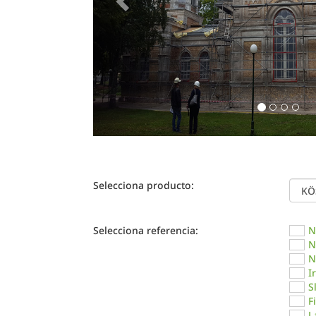
Selecciona producto:
Selecciona referencia:
N
N
N
I
S
F
L