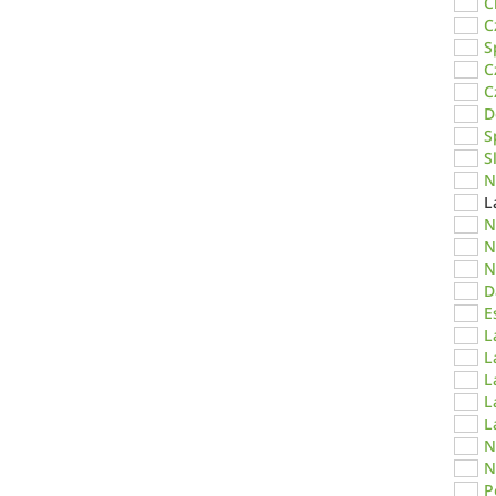
C
C
S
C
C
D
S
S
N
L
N
N
N
D
E
L
L
L
L
L
N
N
P