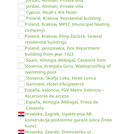
Jordan, Amman, Private villa
Jordan, Amman, Private villa
Cyprus, Noah's Ark Hotel
Poland, Krakow, Residential building
Poland, Krakow, MPEC (municipal heating
company)
Poland, Krakow, Kliny-Zacisze, Several
residential buildings
Poland, Janiszewice, Fire department
building from year 1923
Spain, Almogía (Málaga), Casasola Dam
Slovenia, Kranjska Gora, Waterproofing of
swimming pool
Slovenia, Škofja Loka, Hotel Lonca
Danmark, Hotel d'Angleterre
España, Valencia, FGV Metro Valencia –
Ascensores de acceso
España, Almogía (Málaga), Presa de
Casasola
Hrvatska, Zagreb, Injektiranje AB
konstrukcije podzemne garaže (ulica Zinke
Kunc)
Hrvatska, Zagreb, Drenovečka ul.,