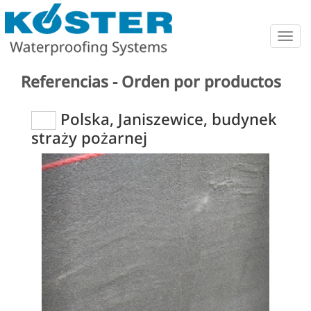
Togg
navig
Referencias - Orden por productos
Polska, Janiszewice, budynek
straży pożarnej
Previous
Next