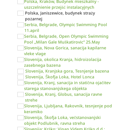
Polska, Kraków, Budynek mieszkalny -
uszczelnienie przejść instalacyjnych
Polska, Janiszewice, budynek straży
pożarnej
Serbia, Belgrade, Olympic Swimming Pool
11.april
Serbia, Belgrade, Open Olympic Swimming
Pool „Milan Gale Muškatirovic“ 25.May
Slovenija, Nova Gorica, sanacija kapilarne
vleke vlage
Slovenija, okolica Kranja, hidroizolacija
zasebnega bazena
Slovenija, Kranjska gora, Tesnjenje bazena
Slovenija, Škofja Loka, Hotel Lonca
Slovenija, Kranj, sanacija in statična ojačitev
starega stanovanjskega objekta
Slovenija, Kranj, Globus, sanacija ravne
strehe
Slovenija, Ljubljana, Rakovnik, tesnjenje pod
keramiko
Slovenija, Škofja Loka, večstanovanjski
objekt Podlubnik, ravna streha
Slovenija; Krško; Vipap Videm Krško d.d.;