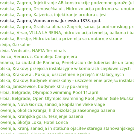
rvatska, Zagreb, Injektiranje AB konstrukcije podzemne garaže (ul
rvatska, Zagreb, Drenovečka ul., Hidroizolacija podruma sa unutar
rvatska, Zagreb, Kajzerica, injektiranje prodora cijevi
rvatska, Zagreb, Vodosprema Jurjevska 1878. god.
rvatska, Zagreb, Gradska plinara Zagreb, sanacija podrumskog pr
rvatska, Vrsar, VILLA LA REINA, hidroizolacija temelja, balkona i b
rvatska, Brestje, Hidroizolacija prizemlja sa unutarnje strane
atvija, Garkalne
atvia, Ventspils, NAFTA Terminals
éxico, Veracruz, Complejo Cangrejera
anamá, La ciudad de Panamá, Penetración de tuberías de un tanq
olska, Kraków, przejścia instalacyjne w komorach ciepłowniczych
olska, Kraków al. Pokoju, uszczelnienie przejść instalacyjnych
olska, Kraków, Budynek mieszkalny - uszczelnienie przejść instala
olska, Janiszewice, budynek straży pożarnej
erbia, Belgrade, Olympic Swimming Pool 11.april
erbia, Belgrade, Open Olympic Swimming Pool „Milan Gale Muškat
lovenija, Nova Gorica, sanacija kapilarne vleke vlage
lovenija, okolica Kranja, hidroizolacija zasebnega bazena
lovenija, Kranjska gora, Tesnjenje bazena
lovenija, Škofja Loka, Hotel Lonca
lovenija, Kranj, sanacija in statična ojačitev starega stanovanjskeg