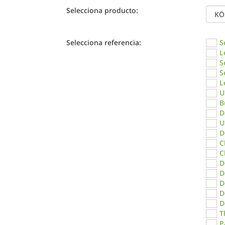
Selecciona producto:
Selecciona referencia:
S
L
S
S
L
U
B
D
U
D
C
C
D
D
D
D
D
T
P