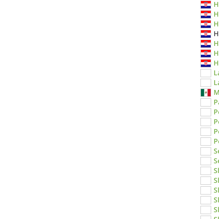
H
H
H
H
H
H
H
L
L
M
P
P
P
P
P
S
S
S
S
S
S
S