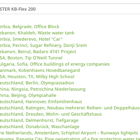
erbia, Belgrade, Office Block
ebanon, Khaldeh, Waste water tank
erbia, Smederevo, Hotel "Car"
erbia, Pecinci, Sugar Refinery, Donji Srem
ebanon, Beirut, Badaro 4741 Project
SA, Boston, Tip O'Neill Tunnel
ulgaria, Sofia, Office buildings of energy companies
anmark, Kobenhavns Hovedbanegard
SA, Houston, TX, Milby High School
eutschland, Berlin, Olympiastadion
hina, Ningxia, Petrochina Niederlassung
hina, Beijing, Olympiahalle
eutschland, Hannover, Einfamilienhaus
eutschland, Ratingen, Neubau mehrerer Reihen- und Doppelhäus
eutschland, Dresden, Wohn- und Geschäftshaus
eutschland, Delmenhorst, Tiefgarage
eutschland, Osnabrück, Waschanlage
he Netherlands, Amsterdam, Schiphol Airport – Runways lightpits
anama, Panama City, Pipe penetration of a fire protection water t