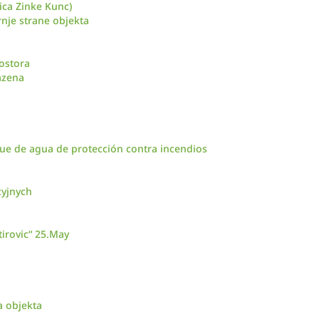
ica Zinke Kunc)
nje strane objekta
ostora
azena
ue de agua de protección contra incendios
cyjnych
irovic“ 25.May
a objekta