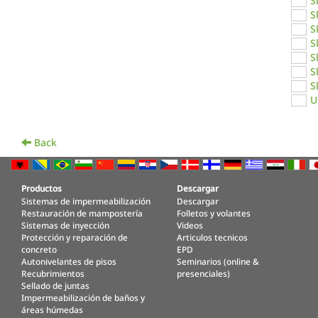
S
S
S
S
S
S
S
U
Back
Productos
Descargar
Sistemas de impermeabilización
Descargar
Restauración de mampostería
Folletos y volantes
Sistemas de inyección
Videos
Protección y reparación de
Articulos tecnicos
concreto
EPD
Autonivelantes de pisos
Seminarios (online &
Recubrimientos
presenciales)
Sellado de juntas
Impermeabilización de baños y
áreas húmedas