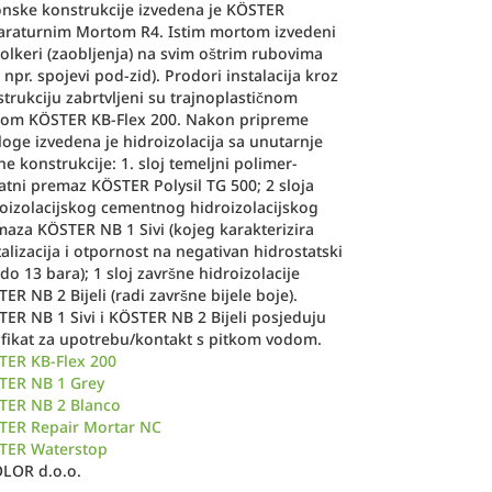
nske konstrukcije izvedena je KÖSTER
araturnim Mortom R4. Istim mortom izvedeni
olkeri (zaobljenja) na svim oštrim rubovima
 npr. spojevi pod-zid). Prodori instalacija kroz
trukciju zabrtvljeni su trajnoplastičnom
tom KÖSTER KB-Flex 200. Nakon pripreme
oge izvedena je hidroizolacija sa unutarnje
ne konstrukcije: 1. sloj temeljni polimer-
katni premaz KÖSTER Polysil TG 500; 2 sloja
oizolacijskog cementnog hidroizolacijskog
aza KÖSTER NB 1 Sivi (kojeg karakterizira
talizacija i otpornost na negativan hidrostatski
 do 13 bara); 1 sloj završne hidroizolacije
ER NB 2 Bijeli (radi završne bijele boje).
ER NB 1 Sivi i KÖSTER NB 2 Bijeli posjeduju
ifikat za upotrebu/kontakt s pitkom vodom.
TER KB-Flex 200
TER NB 1 Grey
TER NB 2 Blanco
TER Repair Mortar NC
TER Waterstop
OLOR d.o.o.