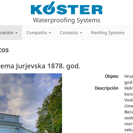
icación
Compañia
Contacto
Roofing Systems
tos
ema Jurjevska 1878. god.
Next
Objeto
Hrva
god
Descripción
Hidr
kons
Vodo
čim
Beča
vod
mor
seku