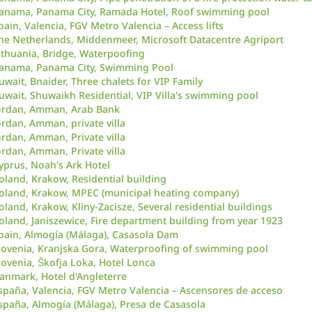
anama, Panama City, Ramada Hotel, Roof swimming pool
pain, Valencia, FGV Metro Valencia – Access lifts
he Netherlands, Middenmeer, Microsoft Datacentre Agriport
ithuania, Bridge, Waterpoofing
anama, Panama City, Swimming Pool
uwait, Bnaider, Three chalets for VIP Family
uwait, Shuwaikh Residential, VIP Villa's swimming pool
ordan, Amman, Arab Bank
ordan, Amman, private villa
ordan, Amman, Private villa
ordan, Amman, Private villa
yprus, Noah's Ark Hotel
oland, Krakow, Residential building
oland, Krakow, MPEC (municipal heating company)
oland, Krakow, Kliny-Zacisze, Several residential buildings
oland, Janiszewice, Fire department building from year 1923
pain, Almogía (Málaga), Casasola Dam
lovenia, Kranjska Gora, Waterproofing of swimming pool
lovenia, Škofja Loka, Hotel Lonca
anmark, Hotel d'Angleterre
spaña, Valencia, FGV Metro Valencia – Ascensores de acceso
spaña, Almogía (Málaga), Presa de Casasola