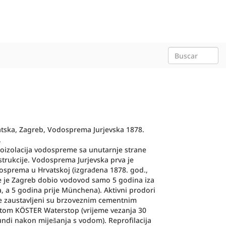
tska, Zagreb, Vodosprema Jurjevska 1878.
.
oizolacija vodospreme sa unutarnje strane
trukcije. Vodosprema Jurjevska prva je
sprema u Hrvatskoj (izgrađena 1878. god.,
e je Zagreb dobio vodovod samo 5 godina iza
, a 5 godina prije Münchena). Aktivni prodori
e zaustavljeni su brzoveznim cementnim
tom KÖSTER Waterstop (vrijeme vezanja 30
ndi nakon miješanja s vodom). Reprofilacija