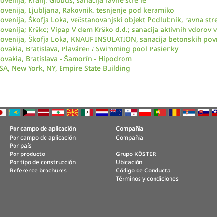
lovenija, Kranj, Globus, sanacija ravne strehe
lovenija, Ljubljana, Rakovnik, tesnjenje pod keramiko
lovenija, Škofja Loka, večstanovanjski objekt Podlubnik, ravna str
lovenija; Krško; Vipap Videm Krško d.d.; sanacija aktivnih vdorov 
lovenija, Škofja Loka, KNAUF INSULATION, sanacija betonskih pov
lovakia, Bratislava, Plaváreň / Swimming pool Pasienky
lovakia, Bratislava - Šamorín - Hipodrom
SA, New York, NY, Empire State Building
Por campo de aplicación
Compañia
Por campo de aplicación
Compañia
Por país
Por producto
Grupo KÖSTER
Por tipo de construcción
Ubicación
Reference brochures
Código de Conducta
Términos y condiciones