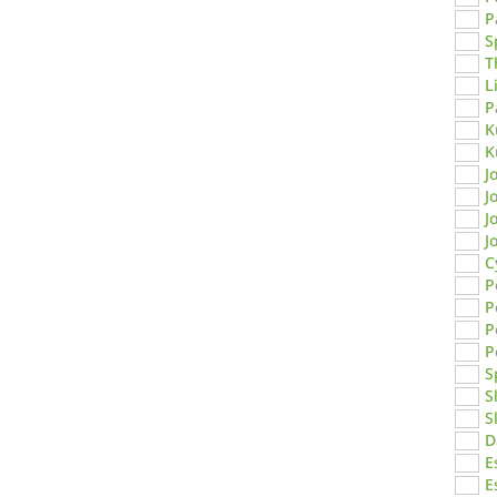
P
S
T
L
P
K
K
J
J
J
J
C
P
P
P
P
S
S
S
D
E
E