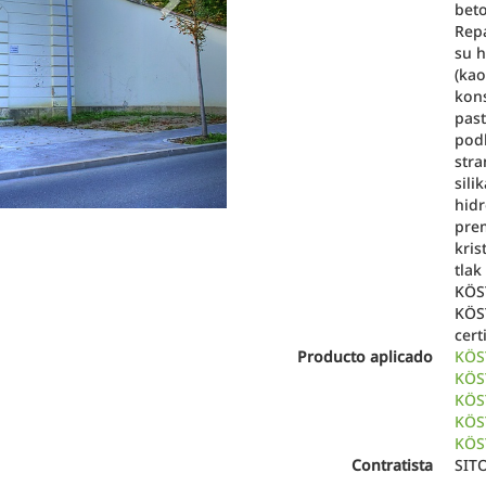
beto
Rep
su h
(kao
kons
pas
podl
stra
sili
hidr
prem
kris
tlak
KÖST
KÖST
cert
Producto aplicado
KÖS
KÖS
KÖS
KÖS
KÖS
Contratista
SIT